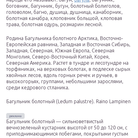
боговник, багунник, бугун, болотный болиголов,
головолом, багно, душица, душница, канаборник,
болотная канабра, клоповник большой, клоповая
трава, болотная одурь, розмарин лесной.
Родина Багульника болотного Арктика, Восточно-
Европейская равнина, Западная и Восточная Сибирь,
Западная, Северная, Южная Европа, Северная
Монголия, Северо-Восточный Китай, Корея,
Северная Америка. Растет в тундре и лесотундре на
торфяниках, на верховых болотах, в подлеске сырых
хвойных лесов, вдоль горных речек и ручьев, в
высокогорьях, группами, небольшими зарослями,
среди кедрового стланика.
Багульник болотный (Ledum palustre). Raino Lampinen
Багульник болотный — сильноветвистый
вечнозеленый кустарник высотой от 50 до 120 см, с
приподнимающимися побегами, покрытыми густым