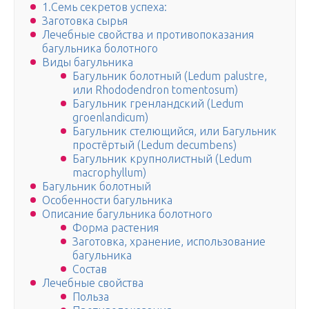
1.Семь секретов успеха:
Заготовка сырья
Лечебные свойства и противопоказания
багульника болотного
Виды багульника
Багульник болотный (Ledum palustre,
или Rhododendron tomentosum)
Багульник гренландский (Ledum
groenlandicum)
Багульник стелющийся, или Багульник
простёртый (Ledum decumbens)
Багульник крупнолистный (Ledum
macrophyllum)
Багульник болотный
Особенности багульника
Описание багульника болотного
Форма растения
Заготовка, хранение, использование
багульника
Состав
Лечебные свойства
Польза