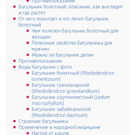
Противопоказания
Багульник болотный: описание, как выглядит
и где растет
От чего помогает и что лечит багульник
болотный
Чем полезен багульник болотный для
женщин
Полезные свойства багульника для
мужчин
Можно ли багульник детям
Противопоказания
Виды багульник с фото
Багульник болотный (Rhododendron
tomentosum)
Багульник гренландский
(Rhododendron groenlandicum)
Багульник крупнолистный (Ledum
macrophyllum)
Багульник забайкальский
(Rhododendron dauricum)
Строение багульника
Применение в народной медицине
Настой от кашля