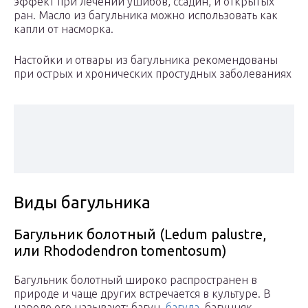
эффект при лечении ушибов, ссадин, и открытых
ран. Масло из багульника можно использовать как
капли от насморка.
Настойки и отвары из багульника рекомендованы
при острых и хронических простудных заболеваниях
Виды багульника
Багульник болотный (Ledum palustre,
или Rhododendron tomentosum)
Багульник болотный широко распространен в
природе и чаще других встречается в культуре. В
народе его называют: багун,
багула
, багунняк,