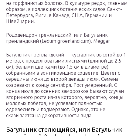
на торфянистых болотах. В культуре редок, главным
образом, в коллекциях ботанических садов Санкт-
Петербурга, Риги, в Канаде, США, Германии и
Швейцарии.
Рододендрон гренландский, или Багульник
гренландский (Ledum groenlandicum). Meggar
Багульник гренландский — кустарник высотой до 1
метра, с продолговатыми листьями (длиной до 2,5
см), белыми цветками (до 1,5 см в диаметре),
собранными в зонтиковидное соцветие. Цветет с
середины июня до второй декады июля. Семена
созревают к концу сентября. Рост умеренный. С
конца июля до осенних заморозков бывают случаи
вторичного роста из-за которого, вероятно, концы
молодых побегов, не успевают полностью
одревеснеть и подмерзают. Однако, это не
сказывается на декоративности вида.
Багульник стелющийся, или Багульник