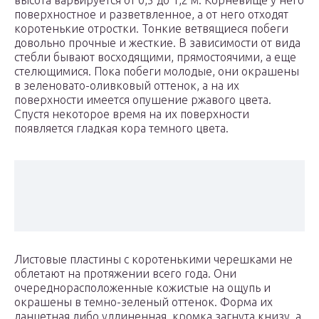
высота варьируется от 0,5 до 1,2 м. Корневище у него
поверхностное и разветвленное, а от него отходят
коротенькие отростки. Тонкие ветвящиеся побеги
довольно прочные и жесткие. В зависимости от вида
стебли бывают восходящими, прямостоячими, а еще
стелющимися. Пока побеги молодые, они окрашены
в зеленовато-оливковый оттенок, а на их
поверхности имеется опушение ржавого цвета.
Спустя некоторое время на их поверхности
появляется гладкая кора темного цвета.
Листовые пластины с коротенькими черешками не
облетают на протяжении всего года. Они
очереднорасположенные кожистые на ощупь и
окрашены в темно-зеленый оттенок. Форма их
ланцетная либо удлиненная, кромка загнута книзу, а