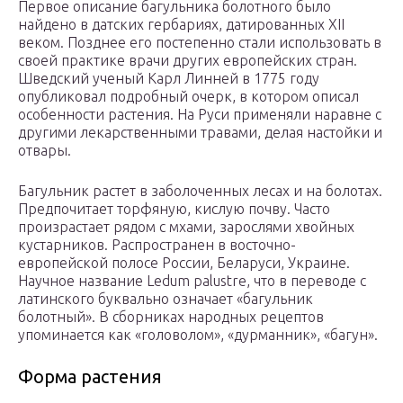
Первое описание багульника болотного было
найдено в датских гербариях, датированных XII
веком. Позднее его постепенно стали использовать в
своей практике врачи других европейских стран.
Шведский ученый Карл Линней в 1775 году
опубликовал подробный очерк, в котором описал
особенности растения. На Руси применяли наравне с
другими лекарственными травами, делая настойки и
отвары.
Багульник растет в заболоченных лесах и на болотах.
Предпочитает торфяную, кислую почву. Часто
произрастает рядом с мхами, зарослями хвойных
кустарников. Распространен в восточно-
европейской полосе России, Беларуси, Украине.
Научное название Ledum palustre, что в переводе с
латинского буквально означает «багульник
болотный». В сборниках народных рецептов
упоминается как «головолом», «дурманник», «багун».
Форма растения