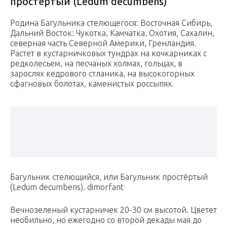
простёртый (Ledum decumbens)
Родина Багульника стелющегося: Восточная Сибирь,
Дальний Восток: Чукотка, Камчатка, Охотия, Сахалин,
северная часть Северной Америки, Гренландия.
Растет в кустарничковых тундрах на кочкарниках с
редколесьем, на песчаных холмах, гольцах, в
зарослях кедрового стланика, на высокогорных
сфагновых болотах, каменистых россыпях.
Багульник стелющийся, или Багульник простёртый
(Ledum decumbens). dimorfant
Вечнозеленый кустарничек 20-30 см высотой. Цветет
необильно, но ежегодно со второй декады мая до