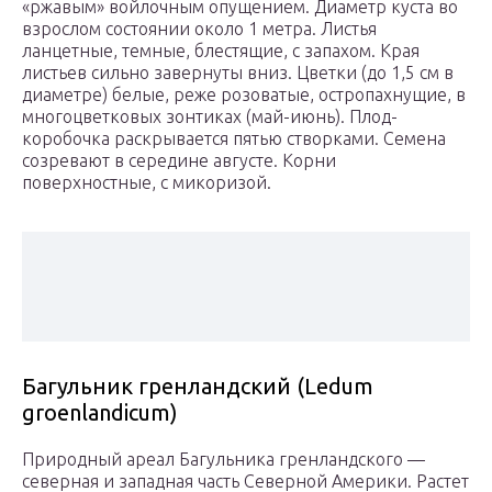
«ржавым» войлочным опущением. Диаметр куста во
взрослом состоянии около 1 метра. Листья
ланцетные, темные, блестящие, с запахом. Края
листьев сильно завернуты вниз. Цветки (до 1,5 см в
диаметре) белые, реже розоватые, остропахнущие, в
многоцветковых зонтиках (май-июнь). Плод-
коробочка раскрывается пятью створками. Семена
созревают в середине августе. Корни
поверхностные, с микоризой.
Багульник гренландский (Ledum
groenlandicum)
Природный ареал Багульника гренландского —
северная и западная часть Северной Америки. Растет