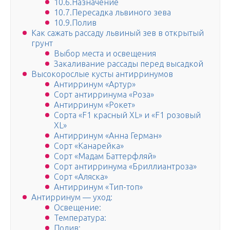
10.6.Назначение
10.7.Пересадка львиного зева
10.9.Полив
Как сажать рассаду львиный зев в открытый
грунт
Выбор места и освещения
Закаливание рассады перед высадкой
Высокорослые кусты антирринумов
Антирринум «Артур»
Сорт антирринума «Роза»
Антирринум «Рокет»
Сорта «F1 красный XL» и «F1 розовый
XL»
Антирринум «Анна Герман»
Сорт «Канарейка»
Сорт «Мадам Баттерфляй»
Сорт антирринума «Бриллиантроза»
Сорт «Аляска»
Антирринум «Тип-топ»
Антирринум — уход:
Освещение:
Температура:
Полив: