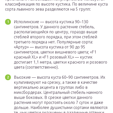
классификация по высоте кустика. По величине куста
сорта львиного зева разделяются на 5 групп:
Исполинские ― высота кустика 90–130
сантиметров. У данного растение стебель,
располагающийся по центру, гораздо выше
стеблей второго порядка, при этом стеблей
третьего порядка нет. Популярные сорта:
«Артур» ― высота кустика от 90 до 95
сантиметров, цветки вишневого цвета; «F1
красный XL» и «F1 розовый XL» ― кустик
достигает 1,1 метра, цветки красного и розового
цвета (соответственно).
Высокие ― высота куста 60–90 сантиметров. Их
культивируют на срезку, а также в качестве
вертикально акцента в группах либо в
миксбордерах. Центральный стебель намного
выше боковых. В срезке цветки данного
растения могут простоять около 7 суток и даже
дольше. Наиболее душистыми сортами являются
те, чьи цветки окрашены в различные оттенки