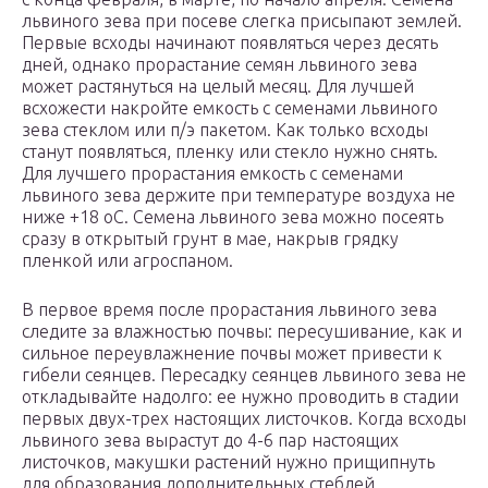
львиного зева при посеве слегка присыпают землей.
Первые всходы начинают появляться через десять
дней, однако прорастание семян львиного зева
может растянуться на целый месяц. Для лучшей
всхожести накройте емкость с семенами львиного
зева стеклом или п/э пакетом. Как только всходы
станут появляться, пленку или стекло нужно снять.
Для лучшего прорастания емкость с семенами
львиного зева держите при температуре воздуха не
ниже +18 оC. Семена львиного зева можно посеять
сразу в открытый грунт в мае, накрыв грядку
пленкой или агроспаном.
В первое время после прорастания львиного зева
следите за влажностью почвы: пересушивание, как и
сильное переувлажнение почвы может привести к
гибели сеянцев. Пересадку сеянцев львиного зева не
откладывайте надолго: ее нужно проводить в стадии
первых двух-трех настоящих листочков. Когда всходы
львиного зева вырастут до 4-6 пар настоящих
листочков, макушки растений нужно прищипнуть
для образования дополнительных стеблей.