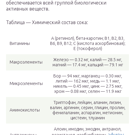
обеспечивается всей группой биологически
активных веществ.
Таблица — Химический состав сока:
А (ретинол), бета-каротин; В1, В2, В3,
Витамины
В6, В9, В12; С (кислота аскорбиновая);
Е (токоферол)
Железо — 0.32 мг, калий — 28.5 мг,
Макроэлементы
магний — 17.4 мг, кальций — 79.1 мг
Бор — 94 мкг, марганец — 0.30 мкг,
литий — 162 мкг, медь — 1.1 мкг,
Микроэлементы
никель — 0.45 мкг, цинк — 2.75 мкг,
хром — 0.08 мкг, селен — 11.9 мкг
Триптофан, лейцин, аланин, лизин,
валин, аргинин, серин, глицин, пролин,
Аминокислоты
фенилаланин, аспарагин, метионин,
цистеин, тлуамин
Алоин, имодин, эмодин, антранол,
эфиры