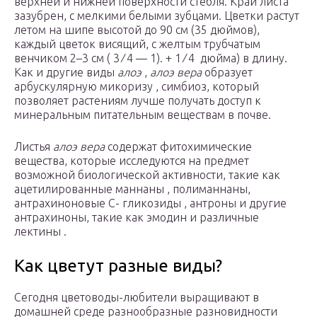
верхней и нижней поверхности стебля. Край листа
зазубрен, с мелкими белыми зубцами. Цветки растут
летом на шипе высотой до 90 см (35 дюймов),
каждый цветок висящий, с желтым трубчатым
венчиком 2–3 см ( 3 ⁄ 4 — 1). + 1 ⁄ 4 дюйма) в длину.
Как и другие виды
алоэ
,
алоэ вера
образует
арбускулярную микоризу , симбиоз, который
позволяет растениям лучше получать доступ к
минеральным питательным веществам в почве.
Листья
алоэ вера
содержат фитохимические
вещества, которые исследуются на предмет
возможной биологической активности, такие как
ацетилированные маннаны , полиманнаны,
антрахиноновые С- гликозиды , антроны и другие
антрахиноны, такие как эмодин и различные
лектины .
Как цветут разные виды?
Сегодня цветоводы-любители выращивают в
домашней среде разнообразные разновидности